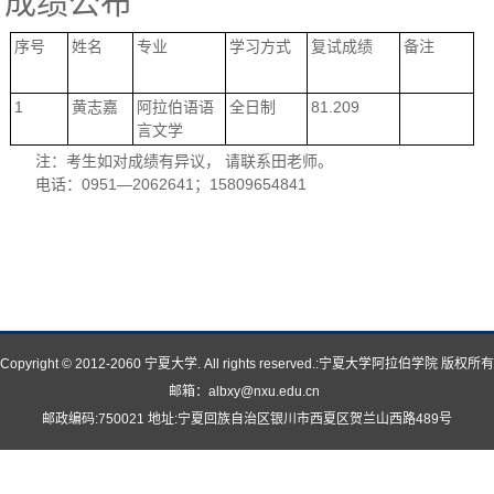
成绩公布
序号
姓名
专业
学习方式
复试成绩
备注
1
黄志嘉
阿拉伯
语语
全日制
81.209
言
文学
注：考生如对成绩有异议， 请联系田老师。
电话：0951—2062641；15809654841
Copyright © 2012-2060 宁夏大学. All rights reserved.:宁夏大学阿拉伯学院 版权所有
邮箱：albxy@nxu.edu.cn
邮政编码:750021 地址:宁夏回族自治区银川市西夏区贺兰山西路489号