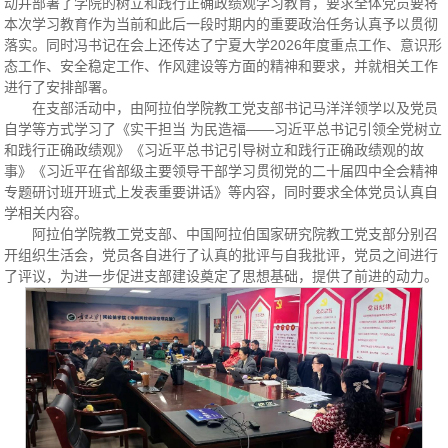
动并部署了学院的树立和践行正确政绩观学习教育，要求全体党员要将
本次学习教育作为当前和此后一段时期内的重要政治任务认真予以贯彻
落实。同时冯书记在会上还传达了宁夏大学2026年度重点工作、意识形
态工作、安全稳定工作、作风建设等方面的精神和要求，并就相关工作
进行了安排部署。
在支部活动中，由阿拉伯学院教工党支部书记马洋洋领学以及党员
自学等方式学习了《实干担当 为民造福——习近平总书记引领全党树立
和践行正确政绩观》《习近平总书记引导树立和践行正确政绩观的故
事》《习近平在省部级主要领导干部学习贯彻党的二十届四中全会精神
专题研讨班开班式上发表重要讲话》等内容，同时要求全体党员认真自
学相关内容。
阿拉伯学院教工党支部、中国阿拉伯国家研究院教工党支部分别召
开组织生活会，党员各自进行了认真的批评与自我批评，党员之间进行
了评议，为进一步促进支部建设奠定了思想基础，提供了前进的动力。